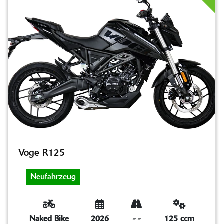
Voge R125
Neufahrzeug
Naked Bike
2026
-
-
125 ccm