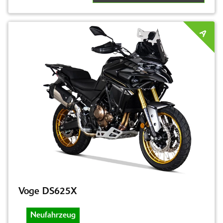
A
Voge DS625X
Neufahrzeug