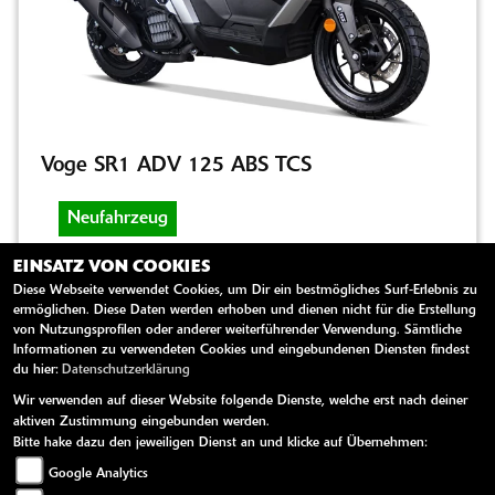
Voge SR1 ADV 125 ABS TCS
Neufahrzeug
EINSATZ VON COOKIES
Diese Webseite verwendet Cookies, um Dir ein bestmögliches Surf-Erlebnis zu
Roller
2026
-
-
125 ccm
ermöglichen. Diese Daten werden erhoben und dienen nicht für die Erstellung
von Nutzungsprofilen oder anderer weiterführender Verwendung. Sämtliche
Informationen zu verwendeten Cookies und eingebundenen Diensten findest
du hier:
Datenschutzerklärung
9 kW / 12 PS
Wir verwenden auf dieser Website folgende Dienste, welche erst nach deiner
aktiven Zustimmung eingebunden werden.
Die VOGE SR1 ADV 125 ABS TCS verkörpert
Bitte hake dazu den jeweiligen Dienst an und klicke auf Übernehmen:
erfrischende Vielseitigkeit und moderne
Google Analytics
Sicherheitstechnik. Angetrieben vom 125-ccm-