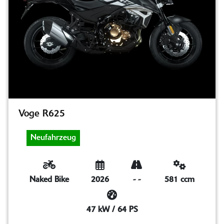
Voge R625
Neufahrzeug
Naked Bike
2026
-
-
581 ccm
47 kW / 64 PS