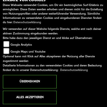
EINSATZ VON COOKIES
Enduro
2026
-
-
581 ccm
Diese Webseite verwendet Cookies, um Dir ein bestmögliches Surf-Erlebnis zu
ermöglichen. Diese Daten werden erhoben und dienen nicht für die Erstellung
von Nutzungsprofilen oder anderer weiterführender Verwendung. Sämtliche
47 kW / 64 PS
Informationen zu verwendeten Cookies und eingebundenen Diensten findest
du hier:
Datenschutzerklärung
Wir verwenden auf dieser Website folgende Dienste, welche erst nach deiner
Die VOGE DS625X vereint moderne Technik mit
aktiven Zustimmung eingebunden werden.
Abenteuertauglichkeit und bietet eine
Bitte hake dazu den jeweiligen Dienst an und klicke auf Übernehmen:
beeindruckende Kombination aus Leistung, Komfort...
Google Analytics
EUR 7.069,-
Google Maps und Youtube
Optional kann mit Klick auf Alles akzeptieren der Nutzung aller Dienste
zugestimmt werden
Detailierte Informationen zu den verwendeten Cookies und deren Bedeutung
MEHR ERFAHREN
findest du in unserer Datenschutzerklärung:
Datenschutzerklärung
ÜBERNEHMEN
A1
ALLES AKZEPTIEREN