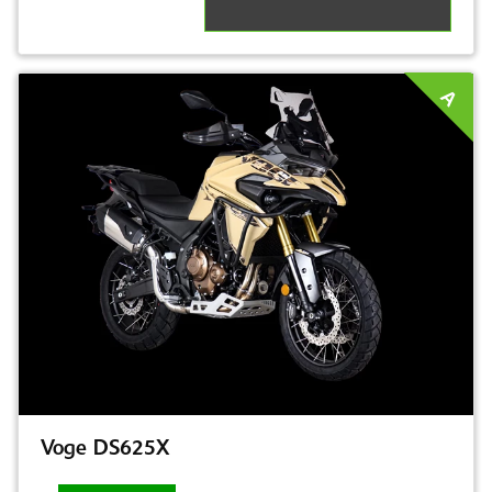
A
Voge DS625X