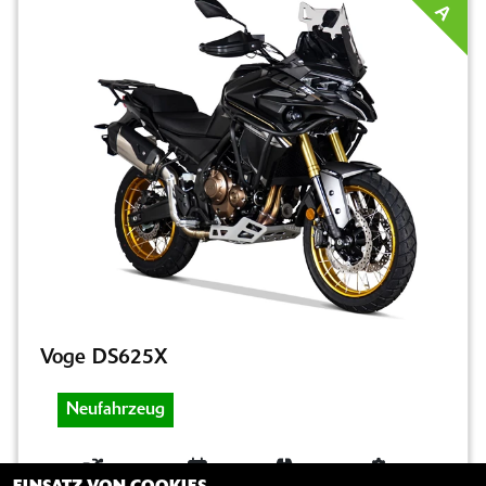
A
Voge DS625X
Neufahrzeug